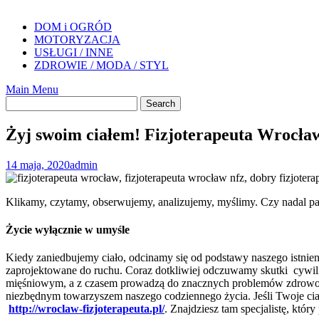
DOM i OGRÓD
MOTORYZACJA
USŁUGI / INNE
ZDROWIE / MODA / STYL
Main Menu
Żyj swoim ciałem! Fizjoterapeuta Wrocła
14 maja, 2020
admin
Klikamy, czytamy, obserwujemy, analizujemy, myślimy. Czy nadal pami
Życie wyłącznie w umyśle
Kiedy zaniedbujemy ciało, odcinamy się od podstawy naszego istnieni
zaprojektowane do ruchu. Coraz dotkliwiej odczuwamy skutki cywili
mięśniowym, a z czasem prowadzą do znacznych problemów zdrowotnyc
niezbędnym towarzyszem naszego codziennego życia. Jeśli Twoje ci
http://wroclaw-fizjoterapeuta.pl/
. Znajdziesz tam specjalistę, któr