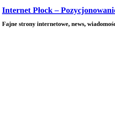
Skip
Internet Płock – Pozycjonowanie
to
content
Fajne strony internetowe, news, wiadomoś