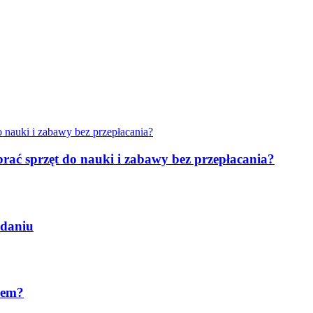
rać sprzęt do nauki i zabawy bez przepłacania?
ydaniu
rem?