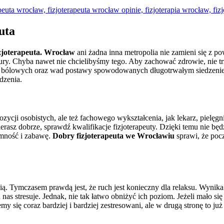
euta
zjoterapeuta. Wrocław
ani żadna inna metropolia nie zamieni się z p
tury. Chyba nawet nie chcielibyśmy tego. Aby zachować zdrowie, nie t
ości bólowych oraz wad postawy spowodowanych długotrwałym siedzeni
dzenia.
zycji osobistych, ale też fachowego wykształcenia, jak lekarz, pielęg
erasz dobrze, sprawdź kwalifikacje fizjoterapeuty. Dzięki temu nie bę
jemność i zabawę.
Dobry fizjoterapeuta we Wrocławiu
sprawi, że poc
 Tymczasem prawdą jest, że ruch jest konieczny dla relaksu. Wynika t
a nas stresuje. Jednak, nie tak łatwo obniżyć ich poziom. Jeżeli mało s
my się coraz bardziej i bardziej zestresowani, ale w drugą stronę to ju