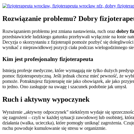
Rozwiązanie problemu?
Dobry fizjoterap
Rozwiązaniem problemu jest zmiana nastawienia, ruch oraz
dobry fi
przedstawiciele ludzkiego gatunku przebywali wyłącznie na łonie na
Decyzja o skorzystaniu z fizjoterapii pomoże pozbyć się dolegliw
wynikać z nieprawidłowej pozycji ciała podczas wielogodzinnego sie
Kim jest profesjonalny fizjoterapeuta
Istnieją profesje medyczne, które wymagają nie tylko dużych predyspo
pomoc fizjoterapeutyczną. Jeśli jednak chcesz mieć pewność, że wybi
pomoże. Potraktujesz fizjoterapię nie jako obowiązek, ale jako przy
to jedno. Ono zasługuje na uwagę i szacunek podobnie jak umysł.
Ruch i aktywny wypoczynek
Wyrażenie „aktywny odpoczynek” niektórym wydaje się sprzecznością.
się zagrożeni – czyli w każdej sytuacji zawodowej lub osobistej, któr
działania (walka, ucieczka), które pomogły uniknąć zagrożenia. Czuje
ruchu powoduje kumulowanie się stresu w organizmie.