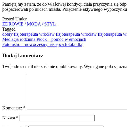
Pamiętajmy zatem, że do właściwej kondycji ciała przyczynia się od
pospacerowali po ulicach miasta. Połączenie aktywnego wypoczynku 
Posted Under
ZDROWIE / MODA / STYL
Tagged
dobry fizjoterapeuta wrocław
fizjoterapeuta wrocław
fizjoterapeuta 
Post
Mediacja rodzinna Płock – pomoc w emocjach
Fotolustro – nowoczesny następca fotobudki
navigation
Dodaj komentarz
Twój adres email nie zostanie opublikowany.
Wymagane pola są ozn
Komentarz
*
Nazwa
*