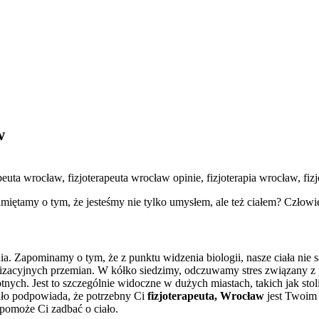
w
ętamy o tym, że jesteśmy nie tylko umysłem, ale też ciałem? Człowiek
a. Zapominamy o tym, że z punktu widzenia biologii, nasze ciała nie s
zacyjnych przemian. W kółko siedzimy, odczuwamy stres związany z pr
h. Jest to szczególnie widoczne w dużych miastach, takich jak stol
ało podpowiada, że potrzebny Ci
fizjoterapeuta, Wrocław
jest Twoim 
y pomoże Ci zadbać o ciało.