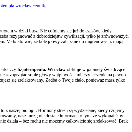
owrotem w dziki busz. Nie cofniemy się już do czasów, kiedy
rzeba rezygnować z dobrodziejstw cywilizacji, tylko je zrównoważyć.
em. Mało kto wie, że bóle głowy zaliczane do migrenowych, mogą
niarka czy
fizjoterapeuta. Wrocław
obfituje w gabinety świadczące
dziesz zaprzątać sobie głowy wątpliwościami, czy leczenie na pewno
zujesz się zrelaksowany. Zadba o Twoje ciało, ponieważ masz tylko
o z naszej biologii. Hormony stresu są wydzielane, kiedy czujemy
ię ruszamy, nasz mózg nie dostaje informacji o tym, że wykonaliśmy
ż nie działa – bez ruchu nie możemy całkowicie się zrelaksować. Brak