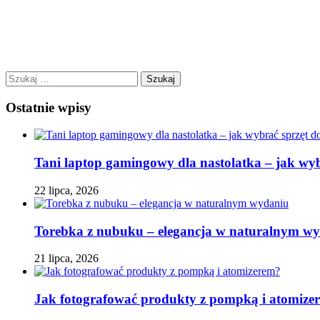
Szukaj:
Ostatnie wpisy
Tani laptop gamingowy dla nastolatka – jak wyb
22 lipca, 2026
Torebka z nubuku – elegancja w naturalnym w
21 lipca, 2026
Jak fotografować produkty z pompką i atomize