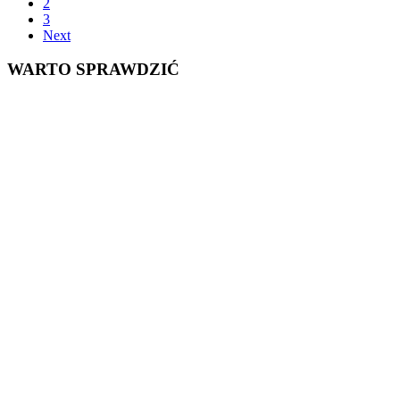
2
navigation
3
Next
WARTO SPRAWDZIĆ