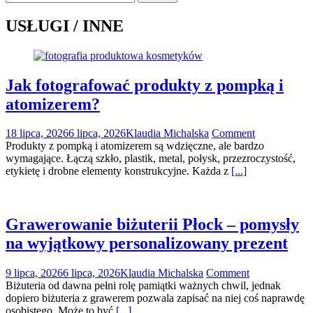
USŁUGI / INNE
Jak fotografować produkty z pompką i
atomizerem?
18 lipca, 2026
6 lipca, 2026
Klaudia Michalska
Comment
Produkty z pompką i atomizerem są wdzięczne, ale bardzo
wymagające. Łączą szkło, plastik, metal, połysk, przezroczystość,
etykietę i drobne elementy konstrukcyjne. Każda z
[...]
Grawerowanie biżuterii Płock – pomysły
na wyjątkowy personalizowany prezent
9 lipca, 2026
6 lipca, 2026
Klaudia Michalska
Comment
Biżuteria od dawna pełni rolę pamiątki ważnych chwil, jednak
dopiero biżuteria z grawerem pozwala zapisać na niej coś naprawdę
osobistego. Może to być
[...]