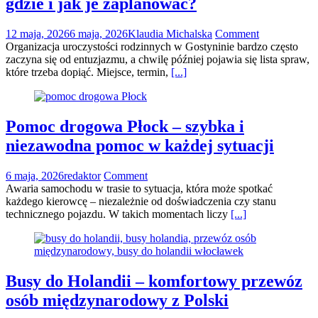
gdzie i jak je zaplanować?
12 maja, 2026
6 maja, 2026
Klaudia Michalska
Comment
Organizacja uroczystości rodzinnych w Gostyninie bardzo często
zaczyna się od entuzjazmu, a chwilę później pojawia się lista spraw,
które trzeba dopiąć. Miejsce, termin,
[...]
Pomoc drogowa Płock – szybka i
niezawodna pomoc w każdej sytuacji
6 maja, 2026
redaktor
Comment
Awaria samochodu w trasie to sytuacja, która może spotkać
każdego kierowcę – niezależnie od doświadczenia czy stanu
technicznego pojazdu. W takich momentach liczy
[...]
Busy do Holandii – komfortowy przewóz
osób międzynarodowy z Polski