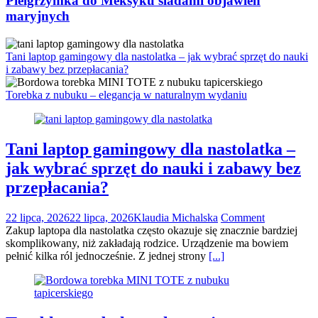
Pielgrzymka do Meksyku śladami objawień
maryjnych
Tani laptop gamingowy dla nastolatka – jak wybrać sprzęt do nauki
i zabawy bez przepłacania?
Torebka z nubuku – elegancja w naturalnym wydaniu
Tani laptop gamingowy dla nastolatka –
jak wybrać sprzęt do nauki i zabawy bez
przepłacania?
22 lipca, 2026
22 lipca, 2026
Klaudia Michalska
Comment
Zakup laptopa dla nastolatka często okazuje się znacznie bardziej
skomplikowany, niż zakładają rodzice. Urządzenie ma bowiem
pełnić kilka ról jednocześnie. Z jednej strony
[...]