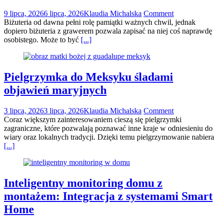
9 lipca, 2026
6 lipca, 2026
Klaudia Michalska
Comment
Biżuteria od dawna pełni rolę pamiątki ważnych chwil, jednak
dopiero biżuteria z grawerem pozwala zapisać na niej coś naprawdę
osobistego. Może to być
[...]
Pielgrzymka do Meksyku śladami
objawień maryjnych
3 lipca, 2026
3 lipca, 2026
Klaudia Michalska
Comment
Coraz większym zainteresowaniem cieszą się pielgrzymki
zagraniczne, które pozwalają poznawać inne kraje w odniesieniu do
wiary oraz lokalnych tradycji. Dzięki temu pielgrzymowanie nabiera
[...]
Inteligentny monitoring domu z
montażem: Integracja z systemami Smart
Home