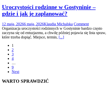
Uroczystości rodzinne w Gostyninie –
gdzie i jak je zaplanować?
12 maja, 2026
6 maja, 2026
Klaudia Michalska
Comment
Organizacja uroczystości rodzinnych w Gostyninie bardzo często
zaczyna się od entuzjazmu, a chwilę później pojawia się lista spraw,
które trzeba dopiąć. Miejsce, termin,
[...]
Posts
1
2
navigation
3
4
…
9
Next
WARTO SPRAWDZIĆ