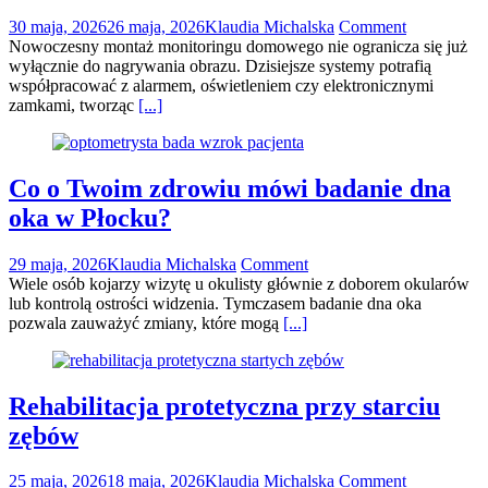
30 maja, 2026
26 maja, 2026
Klaudia Michalska
Comment
Nowoczesny montaż monitoringu domowego nie ogranicza się już
wyłącznie do nagrywania obrazu. Dzisiejsze systemy potrafią
współpracować z alarmem, oświetleniem czy elektronicznymi
zamkami, tworząc
[...]
Co o Twoim zdrowiu mówi badanie dna
oka w Płocku?
29 maja, 2026
Klaudia Michalska
Comment
Wiele osób kojarzy wizytę u okulisty głównie z doborem okularów
lub kontrolą ostrości widzenia. Tymczasem badanie dna oka
pozwala zauważyć zmiany, które mogą
[...]
Rehabilitacja protetyczna przy starciu
zębów
25 maja, 2026
18 maja, 2026
Klaudia Michalska
Comment