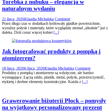
Torebka z nubuku – elegancja w
naturalnym wydaniu
21 lipca, 2026
Klaudia Michalska
Comment
Przez długi czas w dodatkach królowały gładkie powierzchnie,
wyraźny połysk i materiały, które wyglądały niemal „idealnie” już z
daleka. Dziś coraz więcej kobiet
[...]
Jak fotografować produkty z pompką i
atomizerem?
18 lipca, 2026
6 lipca, 2026
Klaudia Michalska
Comment
Produkty z pompką i atomizerem są wdzięczne, ale bardzo
wymagające. Łączą szkło, plastik, metal, połysk, przezroczystość,
etykietę i drobne elementy konstrukcyjne. Każda z
[...]
Grawerowanie biżuterii Płock – pomysły
na wyjątkowy personalizowany prezent